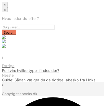
×
×
Hvad leder du efter?
i
Forrige
Portvin: hvilke typer findes der?
Næste
Guide: Sådan vælger du de rigtige løbesko fra Hoka
•
Copyright spooks.dk